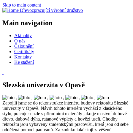
Skip to main content
Dřevozpracující výrobní družstvo
Main navigation
Aktuality
O nás
Čalounění
Certifikáty
Kontakty
Ke stažení
Slezská univerzita v Opavě
,
,
,
,
,
,
Zapojili jsme se do rekonstrukce interiéru budovy rektorátu Slezské
univerzity v Opavě. Návrh tohoto interiéru vychází z klasického
stylu, pracuje se zde s přírodními materiály jako je masivní dubové
dřevo, dubová dýha, ratanové výplety a hovězí useň. Chodby
rektorátu jsou vybaveny studentskými pracovišti, která jsou od sebe
oddělená pomocí paravánů. Za zmínku také stojí zavěšené