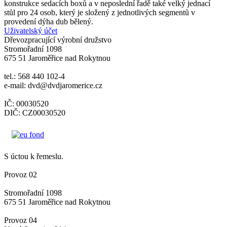
konstrukce sedacích boxů a v neposlední řadě také velký jednací
stůl pro 24 osob, který je složený z jednotlivých segmentů v
provedení dýha dub bělený.
Uživatelský účet
Dřevozpracující výrobní družstvo
Stromořadní 1098
675 51 Jaroměřice nad Rokytnou
tel.: 568 440 102-4
e-mail: dvd@dvdjaromerice.cz
IČ: 00030520
DIČ: CZ00030520
S úctou k řemeslu.
Provoz 02
Stromořadní 1098
675 51 Jaroměřice nad Rokytnou
Provoz 04