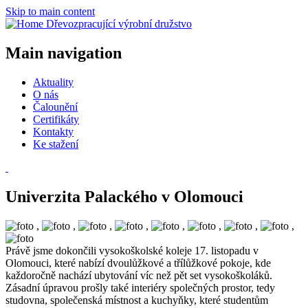
Skip to main content
Dřevozpracující výrobní družstvo
Main navigation
Aktuality
O nás
Čalounění
Certifikáty
Kontakty
Ke stažení
Univerzita Palackého v Olomouci
,
,
,
,
,
,
,
,
Právě jsme dokončili vysokoškolské koleje 17. listopadu v
Olomouci, které nabízí dvoulůžkové a třílůžkové pokoje, kde
každoročně nachází ubytování víc než pět set vysokoškoláků.
Zásadní úpravou prošly také interiéry společných prostor, tedy
studovna, společenská místnost a kuchyňky, které studentům