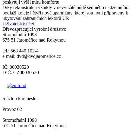
poskytují vyšší míru komfortu.
Díky rekonstrukci vznikly v nevyužité půdě sedmého nadzemního
podlaží koleje i čtyři nové apartmány, které jsou nyní připraveny k
ubytování zahraničních lektorů UP.
Uživatelský účet
Dřevozpracující výrobní družstvo
Stromořadní 1098
675 51 Jaroměřice nad Rokytnou
tel.: 568 440 102-4
e-mail: dvd@dvdjaromerice.cz
IČ: 00030520
DIČ: CZ00030520
S úctou k řemeslu.
Provoz 02
Stromořadní 1098
675 51 Jaroměřice nad Rokytnou