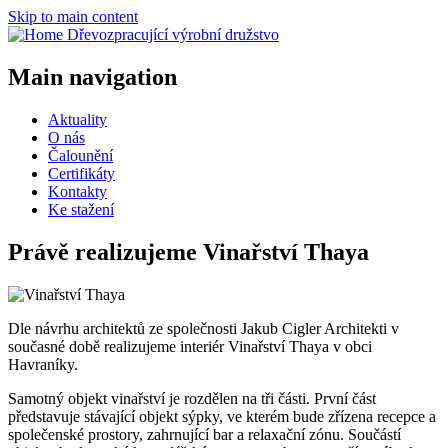
Skip to main content
Dřevozpracující výrobní družstvo
Main navigation
Aktuality
O nás
Čalounění
Certifikáty
Kontakty
Ke stažení
Právě realizujeme Vinařství Thaya
Dle návrhu architektů ze společnosti Jakub Cigler Architekti v
současné době realizujeme interiér Vinařství Thaya v obci
Havraníky.
Samotný objekt vinařství je rozdělen na tři části. První část
představuje stávající objekt sýpky, ve kterém bude zřízena recepce a
společenské prostory, zahrnující bar a relaxační zónu. Součástí