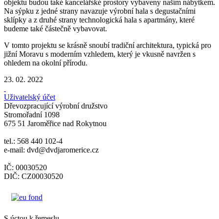
objektu budou také kancelářské prostory vybaveny naším nábytkem.
Na sýpku z jedné strany navazuje výrobní hala s degustačními
sklípky a z druhé strany technologická hala s apartmány, které
budeme také částečně vybavovat.
V tomto projektu se krásně snoubí tradiční architektura, typická pro
jižní Moravu s moderním vzhledem, který je vkusně navržen s
ohledem na okolní přírodu.
23. 02. 2022
Uživatelský účet
Dřevozpracující výrobní družstvo
Stromořadní 1098
675 51 Jaroměřice nad Rokytnou
tel.: 568 440 102-4
e-mail: dvd@dvdjaromerice.cz
IČ: 00030520
DIČ: CZ00030520
S úctou k řemeslu.